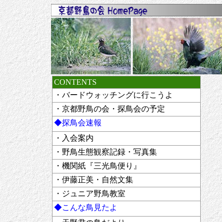
CONTENTS
・バードウォッチングに行こうよ
・京都野鳥の会・探鳥会の予定
◆探鳥会速報
・入会案内
・野鳥生態観察記録・写真集
・機関紙『三光鳥便り』
・伊藤正美・自然文集
・ジュニア野鳥教室
◆こんな鳥見たよ